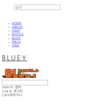
HOME
ABOUT
SHOP
NOTICE
BLOG
PRESS
Q&A
BLUEY
Search
검색
Log In
로그인
Cart
장바구니